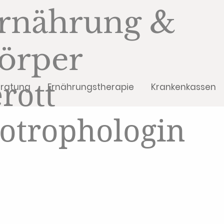
rnährung &
örper
rott
eratung
Ernährungstherapie
Krankenkassen
cotrophologin