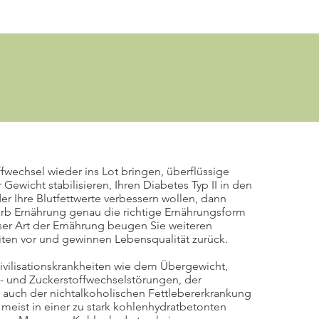
fwechsel wieder ins Lot bringen, überflüssige
r Gewicht stabilisieren, Ihren Diabetes Typ II in den
r Ihre Blutfettwerte verbessern wollen, dann
rb Ernährung genau die richtige Ernährungsform
ieser Art der Ernährung beugen Sie weiteren
eiten vor und gewinnen Lebensqualität zurück.
ivilisationskrankheiten wie dem Übergewicht,
t- und Zuckerstoffwechselstörungen, der
ie auch der nichtalkoholischen Fettlebererkrankung
 meist in einer zu stark kohlenhydratbetonten