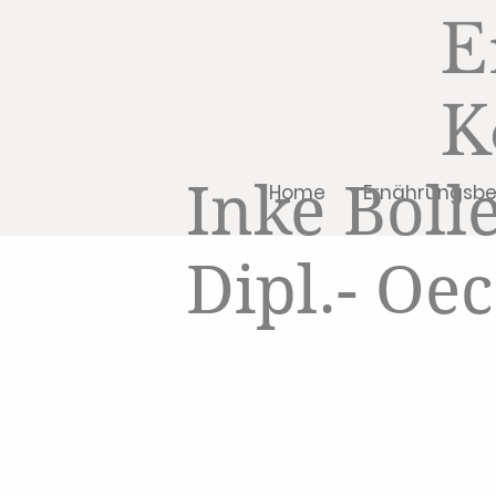
E
K
Inke Bolle
Home
Ernährungsb
Dipl.- Oe