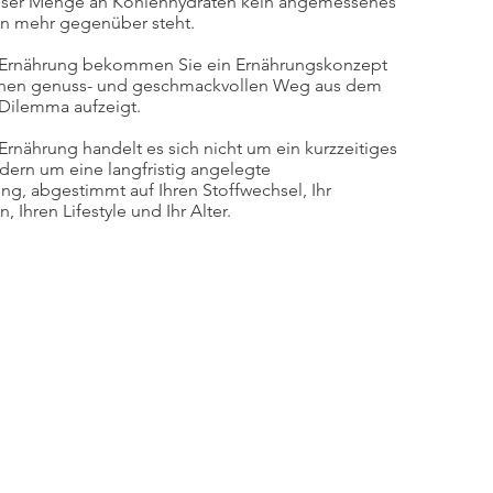
eser Menge an Kohlenhydraten kein angemessenes
n mehr gegenüber steht.
b Ernährung bekommen Sie ein Ernährungskonzept
einen genuss- und geschmackvollen Weg aus dem
Dilemma aufzeigt.
Ernährung handelt es sich nicht um ein kurzzeitiges
ern um eine langfristig angelegte
g, abgestimmt auf Ihren Stoffwechsel, Ihr
Ihren Lifestyle und Ihr Alter.