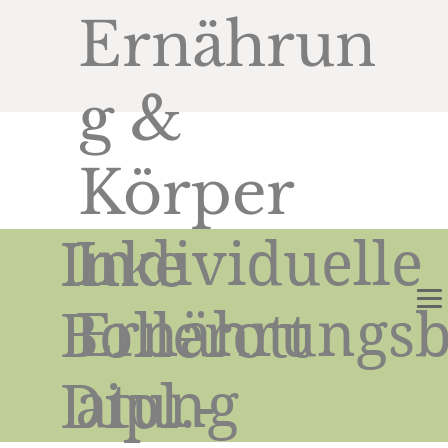
Ernährun
g &
Körper
Individuelle
Inke
Ernährungsb
Bollerott
atung
Dipl.-