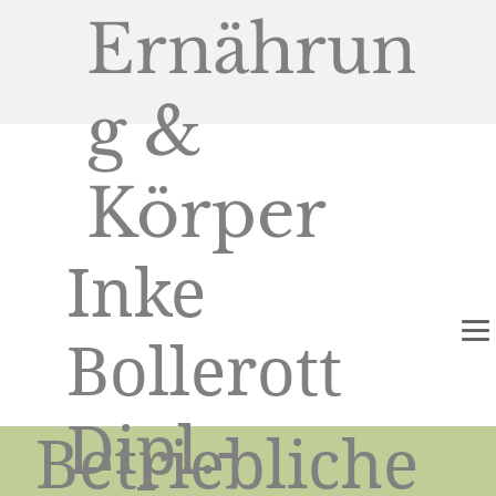
Ernährun
g &
Körper
Inke
Bollerott
Dipl.-
Betriebliche